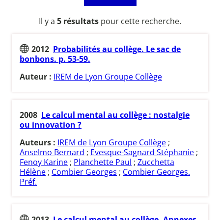
Il y a
5 résultats
pour cette recherche.
2012
Probabilités au collège. Le sac de
bonbons. p. 53-59.
Auteur :
IREM de Lyon Groupe Collège
2008
Le calcul mental au collège : nostalgie
ou innovation ?
Auteurs :
IREM de Lyon Groupe Collège
;
Anselmo Bernard
;
Evesque-Sagnard Stéphanie
;
Fenoy Karine
;
Planchette Paul
;
Zucchetta
Hélène
;
Combier Georges
;
Combier Georges.
Préf.
2013
Le calcul mental au collège. Annexes.