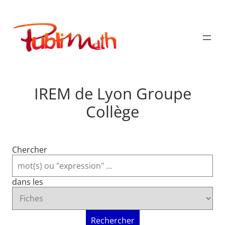
Aller
au
Publimath
contenu
IREM de Lyon Groupe
Collège
Chercher
dans les
Rechercher