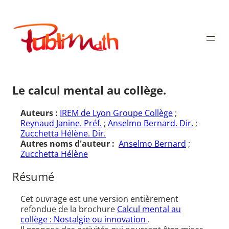
Aller
au
Publimath
contenu
Le calcul mental au collège.
Auteurs :
IREM de Lyon Groupe Collège
;
Reynaud Janine. Préf.
;
Anselmo Bernard. Dir.
;
Zucchetta Hélène. Dir.
Autres noms d'auteur :
Anselmo Bernard
;
Zucchetta Hélène
Résumé
Cet ouvrage est une version entièrement
refondue de la brochure
Calcul mental au
collège : Nostalgie ou innovation
.