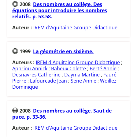
2008
Des nombres au collège. Des
équations pour introduire les nombres
relatifs. p. 53-58.
Auteur :
IREM d'Aquitaine Groupe Didactique
1999
La géométrie en sixième.
Auteurs :
IREM d'Aquitaine Groupe Didactique
;
Appriou Annick
;
Baheux Colette
;
Berté Annie
;
Desnavres Catherine
;
Dayma Martine
;
Fauré
Pierre
;
Lafourcade Jean
;
Sene Annie
;
Woillez
Dominique
2008
Des nombres au collège. Saut de
puce. p. 33-36.
Auteur :
IREM d'Aquitaine Groupe Didactique