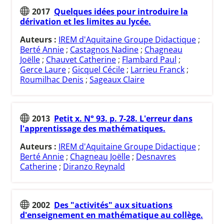
2017
Quelques idées pour introduire la
dérivation et les limites au lycée.
Auteurs :
IREM d'Aquitaine Groupe Didactique
;
Berté Annie
;
Castagnos Nadine
;
Chagneau
Joëlle
;
Chauvet Catherine
;
Flambard Paul
;
Gerce Laure
;
Gicquel Cécile
;
Larrieu Franck
;
Roumilhac Denis
;
Sageaux Claire
2013
Petit x. N° 93. p. 7-28. L'erreur dans
l'apprentissage des mathématiques.
Auteurs :
IREM d'Aquitaine Groupe Didactique
;
Berté Annie
;
Chagneau Joëlle
;
Desnavres
Catherine
;
Diranzo Reynald
2002
Des "activités" aux situations
d'enseignement en mathématique au collège.