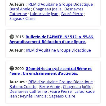
Auteurs :
IREM d'Aquitaine Groupe Didactique
;
Berté Annie
;
Chagneau Joëlle
;
Desnavres
Catherine
;
Lafourcade Jean
;
Fauré Pierre
;
Sageaux Claire
2015
Bulletin de l'APMEP. N° 512. p. 55-66.
Agrandissement-Réduction d'une figure.
Auteur :
IREM d'Aquitaine Groupe Didactique
2000
Géométrie au cycle central 5ème et
4ème : Un enchaînement d'activités.
Auteurs :
IREM d'Aquitaine Groupe Didactique
;
Baheux Colette
;
Berté Annie
;
Chagneau Joëlle
;
Desnavres Catherine
;
Fauré Pierre
;
Lafourcade
Jean
;
Reynès Francis
;
Sageaux Claire