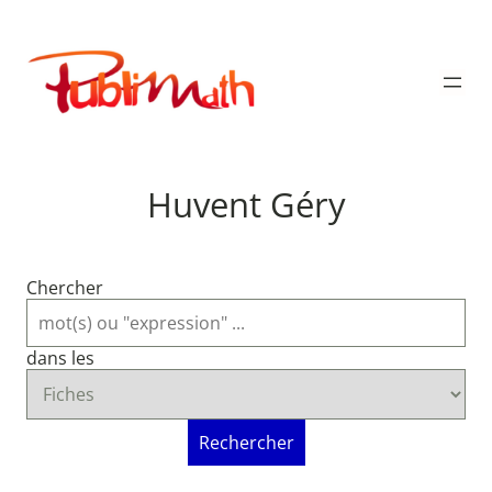
Aller
au
Publimath
contenu
Huvent Géry
Chercher
dans les
Rechercher