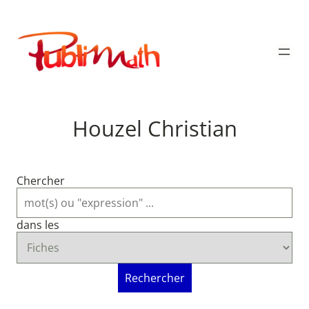
Aller
au
Publimath
contenu
Houzel Christian
Chercher
dans les
Rechercher