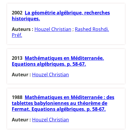
2002
La géométrie algébrique, recherches
historiques.
Auteurs :
Houzel Christian
;
Rashed Roshdi.
Préf.
2013
Mathématiques en Méditerranée.
Equations algébriques. p. 58-67.
Auteur :
Houzel Christian
1988
Mathématiques en Méditerranée : des
tablettes babyloniennes au théorème de
Fermat. Equations algébriques. p. 58-67.
Auteur :
Houzel Christian