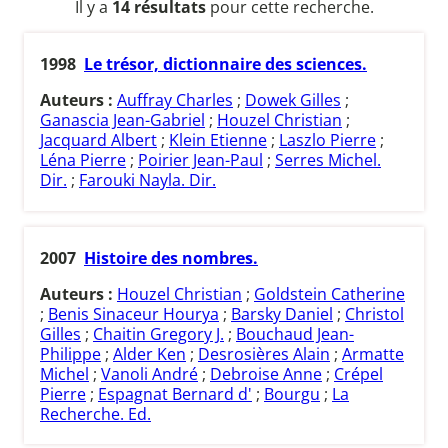
Il y a
14 résultats
pour cette recherche.
1998
Le trésor, dictionnaire des sciences.
Auteurs :
Auffray Charles
;
Dowek Gilles
;
Ganascia Jean-Gabriel
;
Houzel Christian
;
Jacquard Albert
;
Klein Etienne
;
Laszlo Pierre
;
Léna Pierre
;
Poirier Jean-Paul
;
Serres Michel.
Dir.
;
Farouki Nayla. Dir.
2007
Histoire des nombres.
Auteurs :
Houzel Christian
;
Goldstein Catherine
;
Benis Sinaceur Hourya
;
Barsky Daniel
;
Christol
Gilles
;
Chaitin Gregory J.
;
Bouchaud Jean-
Philippe
;
Alder Ken
;
Desrosières Alain
;
Armatte
Michel
;
Vanoli André
;
Debroise Anne
;
Crépel
Pierre
;
Espagnat Bernard d'
;
Bourgu
;
La
Recherche. Ed.