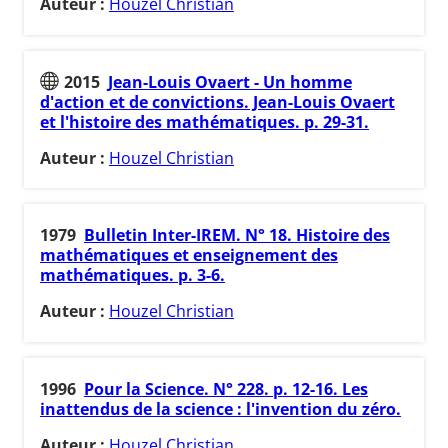
Auteur :
Houzel Christian
2015
Jean-Louis Ovaert - Un homme
d'action et de convictions. Jean-Louis Ovaert
et l'histoire des mathématiques. p. 29-31.
Auteur :
Houzel Christian
1979
Bulletin Inter-IREM. N° 18. Histoire des
mathématiques et enseignement des
mathématiques. p. 3-6.
Auteur :
Houzel Christian
1996
Pour la Science. N° 228. p. 12-16. Les
inattendus de la science : l'invention du zéro.
Auteur :
Houzel Christian