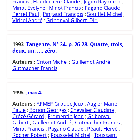
Francis
;
Haudecoeur Claude
;
Jegon Raymond
;
Minot Evelyne
;
Minot Francis
;
Pagano Claude
;
Perret Paul
;
Pingaud François
;
Soufflet Michel
;
Viricel André
;
Gribonval Gilbert. Dir.
1993
Tangente. N° 34. p. 26-28. Quatre, trois,
deux, un, ..., zéro.
Auteurs :
Criton Michel
;
Guillemot André
;
Gutmacher Francis
1995
Jeux 4.
Auteurs :
APMEP Groupe Jeux
;
Augier Marie-
Paule
;
Borion Georges
;
Chevalier Claudine
;
Crézé Gérard
;
Fromentin Jean
;
Gribonval
Gilbert
;
Guillemot André
;
Gutmacher Francis
;
Minot Francis
;
Pagano Claude
;
Péault Hervé
;
Rocher Robert
;
Rousselet Michel
;
Toussaint