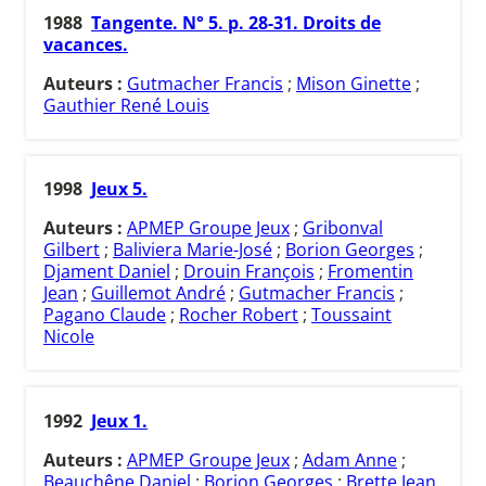
1988
Tangente. N° 5. p. 28-31. Droits de
vacances.
Auteurs :
Gutmacher Francis
;
Mison Ginette
;
Gauthier René Louis
1998
Jeux 5.
Auteurs :
APMEP Groupe Jeux
;
Gribonval
Gilbert
;
Baliviera Marie-José
;
Borion Georges
;
Djament Daniel
;
Drouin François
;
Fromentin
Jean
;
Guillemot André
;
Gutmacher Francis
;
Pagano Claude
;
Rocher Robert
;
Toussaint
Nicole
1992
Jeux 1.
Auteurs :
APMEP Groupe Jeux
;
Adam Anne
;
Beauchêne Daniel
;
Borion Georges
;
Brette Jean