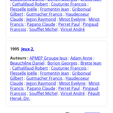
;
Cathalifaud Robert
;
Couturier François
;
Flesselle Joëlle
;
Fromentin Jean
;
Gribonval
Gilbert
;
Gutmacher Francis
;
Haudecoeur
Claude
;
Jegon Raymond
;
Minot Evelyne
;
Minot
Francis
;
Pagano Claude
;
Perret Paul
;
Pingaud
François
;
Soufflet Michel
;
Viricel André
1995
Jeux 2.
Auteurs :
APMEP Groupe Jeux
;
Adam Anne
;
Beauchêne Daniel
;
Borion Georges
;
Brette Jean
;
Cathalifaud Robert
;
Couturier François
;
Flesselle Joëlle
;
Fromentin Jean
;
Gribonval
Gilbert
;
Gutmacher Francis
;
Haudecoeur
Claude
;
Jegon Raymond
;
Minot Evelyne
;
Minot
Francis
;
Pagano Claude
;
Perret Paul
;
Pingaud
François
;
Soufflet Michel
;
Viricel André
;
Péault
Hervé. Dir.