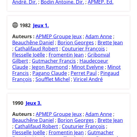
André. Dir.
;
Bodin Antoine. Dir.
;
APMEP. Ed.
1982
Jeux 1.
Auteurs :
APMEP Groupe Jeux
;
Adam Anne
;
Beauchêne Daniel
;
Borion Georges
;
Brette Jean
;
Cathalifaud Robert
;
Couturier François
;
Flesselle Joëlle
;
Fromentin Jean
;
Gribonval
Gilbert
;
Gutmacher Francis
;
Haudecoeur
Claude
;
Jegon Raymond
;
Minot Evelyne
;
Minot
Francis
;
Pagano Claude
;
Perret Paul
;
Pingaud
François
;
Soufflet Michel
;
Viricel André
1990
Jeux 3.
Auteurs :
APMEP Groupe Jeux
;
Adam Anne
;
Beauchêne Daniel
;
Borion Georges
;
Brette Jean
;
Cathalifaud Robert
;
Couturier François
;
Flesselle Joëlle
;
Fromentin Jean
;
Gutmacher