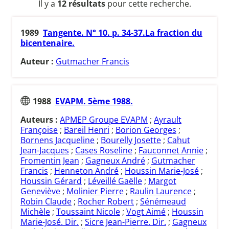
Il y a
12 résultats
pour cette recherche.
1989
Tangente. N° 10. p. 34-37.La fraction du
bicentenaire.
Auteur :
Gutmacher Francis
1988
EVAPM. 5ème 1988.
Auteurs :
APMEP Groupe EVAPM
;
Ayrault
Françoise
;
Bareil Henri
;
Borion Georges
;
Bornens Jacqueline
;
Bourelly Josette
;
Cahut
Jean-Jacques
;
Cases Roseline
;
Fauconnet Annie
;
Fromentin Jean
;
Gagneux André
;
Gutmacher
Francis
;
Henneton André
;
Houssin Marie-José
;
Houssin Gérard
;
Léveillé Gaëlle
;
Margot
Geneviève
;
Molinier Pierre
;
Raulin Laurence
;
Robin Claude
;
Rocher Robert
;
Sénémeaud
Michèle
;
Toussaint Nicole
;
Vogt Aimé
;
Houssin
Marie-José. Dir.
;
Sicre Jean-Pierre. Dir.
;
Gagneux