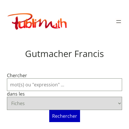
Aller
au
Publimath
contenu
Gutmacher Francis
Chercher
dans les
Rechercher