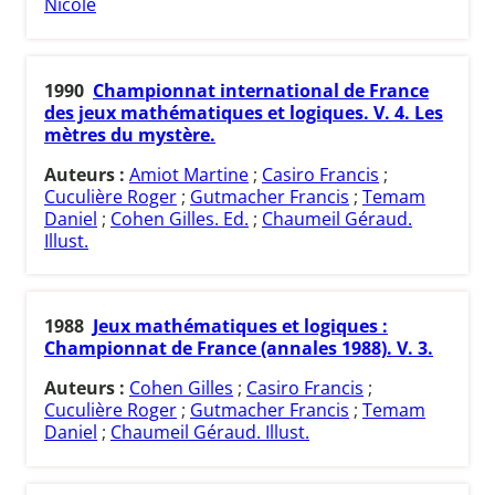
Nicole
1990
Championnat international de France
des jeux mathématiques et logiques. V. 4. Les
mètres du mystère.
Auteurs :
Amiot Martine
;
Casiro Francis
;
Cuculière Roger
;
Gutmacher Francis
;
Temam
Daniel
;
Cohen Gilles. Ed.
;
Chaumeil Géraud.
Illust.
1988
Jeux mathématiques et logiques :
Championnat de France (annales 1988). V. 3.
Auteurs :
Cohen Gilles
;
Casiro Francis
;
Cuculière Roger
;
Gutmacher Francis
;
Temam
Daniel
;
Chaumeil Géraud. Illust.