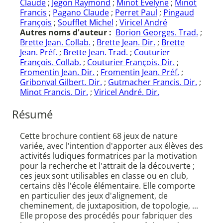
Claude
;
Jegon Raymond
;
Minot Evelyne
;
Minot
Francis
;
Pagano Claude
;
Perret Paul
;
Pingaud
François
;
Soufflet Michel
;
Viricel André
Autres noms d'auteur :
Borion Georges. Trad.
;
Brette Jean. Collab.
;
Brette Jean. Dir.
;
Brette
Jean. Préf.
;
Brette Jean. Trad.
;
Couturier
François. Collab.
;
Couturier François. Dir.
;
Fromentin Jean. Dir.
;
Fromentin Jean. Préf.
;
Gribonval Gilbert. Dir.
;
Gutmacher Francis. Dir.
;
Minot Francis. Dir.
;
Viricel André. Dir.
Résumé
Cette brochure contient 68 jeux de nature
variée, avec l'intention d'apporter aux élèves des
activités ludiques formatrices par la motivation
pour la recherche et l'attrait de la découverte ;
ces jeux sont utilisables en classe ou en club,
certains dès l'école élémentaire. Elle comporte
en particulier des jeux d'alignement, de
cheminement, de juxtaposition, de topologie, ...
Elle propose des procédés pour fabriquer des