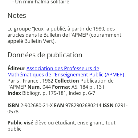
- Un mini-halma solitaire
Notes
Le groupe "Jeux" a publié, à partir de 1980, des
articles dans le Bulletin de l'APMEP (couramment
appelé Bulletin Vert).
Données de publication
Éditeur
Association des Professeurs de
Mathématiques de l'Enseignement Public (APMEP)
,
Paris , France , 1982
Collection
Publication de
l'APMEP
Num.
044
Format
A5, 184 p., 13 f.
Index
Bibliogr. p. 175-181, Index p. 6-7
ISBN
2-902680-21-X
EAN
9782902680214
ISSN
0291-
0578
Public visé
élève ou étudiant, enseignant, tout
public