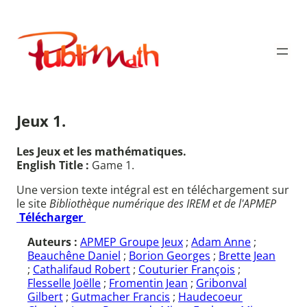
Aller
au
Publimath
contenu
Jeux 1.
Les Jeux et les mathématiques.
English Title :
Game 1.
Une version texte intégral est en téléchargement sur
le site
Bibliothèque numérique des IREM et de l'APMEP
Télécharger
Auteurs :
APMEP Groupe Jeux
;
Adam Anne
;
Beauchêne Daniel
;
Borion Georges
;
Brette Jean
;
Cathalifaud Robert
;
Couturier François
;
Flesselle Joëlle
;
Fromentin Jean
;
Gribonval
Gilbert
;
Gutmacher Francis
;
Haudecoeur