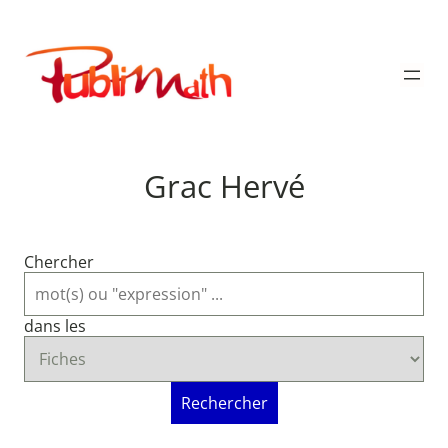
Aller
au
Publimath
contenu
Grac Hervé
Chercher
dans les
Rechercher