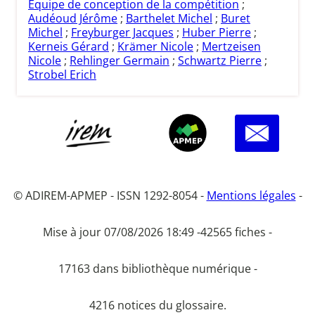
Equipe de conception de la compétition
;
Audéoud Jérôme
;
Barthelet Michel
;
Buret
Michel
;
Freyburger Jacques
;
Huber Pierre
;
Kerneis Gérard
;
Krämer Nicole
;
Mertzeisen
Nicole
;
Rehlinger Germain
;
Schwartz Pierre
;
Strobel Erich
© ADIREM-APMEP - ISSN 1292-8054 -
Mentions légales
-
Mise à jour 07/08/2026 18:49 -
42565 fiches -
17163 dans bibliothèque numérique -
4216 notices du glossaire.