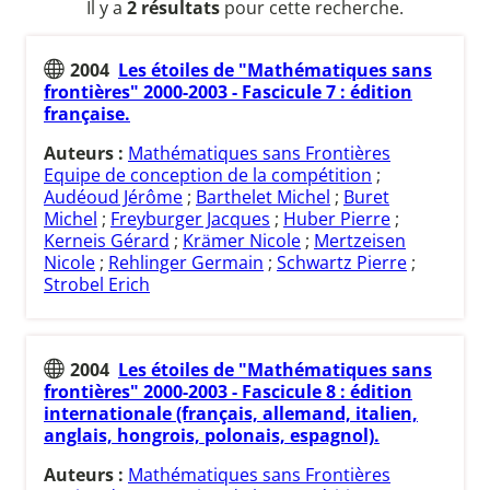
Il y a
2 résultats
pour cette recherche.
2004
Les étoiles de "Mathématiques sans
frontières" 2000-2003 - Fascicule 7 : édition
française.
Auteurs :
Mathématiques sans Frontières
Equipe de conception de la compétition
;
Audéoud Jérôme
;
Barthelet Michel
;
Buret
Michel
;
Freyburger Jacques
;
Huber Pierre
;
Kerneis Gérard
;
Krämer Nicole
;
Mertzeisen
Nicole
;
Rehlinger Germain
;
Schwartz Pierre
;
Strobel Erich
2004
Les étoiles de "Mathématiques sans
frontières" 2000-2003 - Fascicule 8 : édition
internationale (français, allemand, italien,
anglais, hongrois, polonais, espagnol).
Auteurs :
Mathématiques sans Frontières