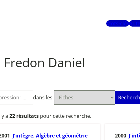
Mots-clés
Aute
Fredon Daniel
dans les
Recherch
l y a
22 résultats
pour cette recherche.
2001
J'intègre. Algèbre et géométrie
2000
J'in