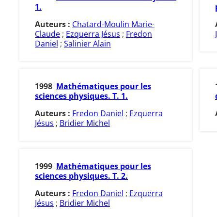
1.
Auteurs :
Chatard-Moulin Marie-
Claude
;
Ezquerra Jésus
;
Fredon
Daniel
;
Salinier Alain
1998
Mathématiques pour les
sciences physiques. T. 1.
Auteurs :
Fredon Daniel
;
Ezquerra
Jésus
;
Bridier Michel
1999
Mathématiques pour les
sciences physiques. T. 2.
Auteurs :
Fredon Daniel
;
Ezquerra
Jésus
;
Bridier Michel