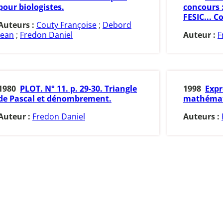
pour biologistes.
concours :
FESIC... C
Auteurs :
Couty Françoise
;
Debord
Jean
;
Fredon Daniel
Auteur :
F
1980
PLOT. N° 11. p. 29-30. Triangle
1998
Expr
de Pascal et dénombrement.
mathémat
Auteur :
Fredon Daniel
Auteurs :