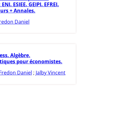
 ENI. ESIEE. GEIPI. EFREI.
ours + Annales.
redon Daniel
ess. Algèbre,
iques pour économistes.
Fredon Daniel
;
Jalby Vincent