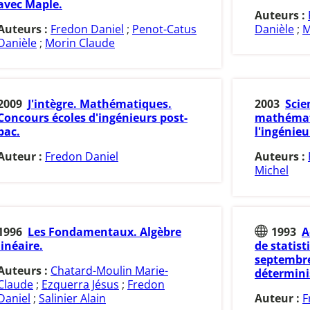
avec Maple.
Auteurs :
Auteurs :
Fredon Daniel
;
Penot-Catus
Danièle
;
M
Danièle
;
Morin Claude
2009
J'intègre. Mathématiques.
2003
Scie
Concours écoles d'ingénieurs post-
mathémati
bac.
l'ingénieu
Auteur :
Fredon Daniel
Auteurs :
Michel
1996
Les Fondamentaux. Algèbre
1993
A
linéaire.
de statist
septembre
Auteurs :
Chatard-Moulin Marie-
déterminis
Claude
;
Ezquerra Jésus
;
Fredon
Daniel
;
Salinier Alain
Auteur :
F