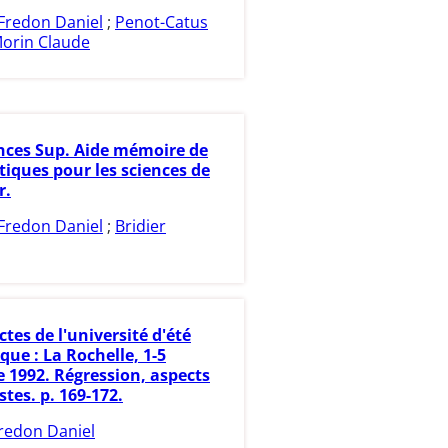
Fredon Daniel
;
Penot-Catus
orin Claude
nces Sup. Aide mémoire de
ques pour les sciences de
r.
Fredon Daniel
;
Bridier
ctes de l'université d'été
ique : La Rochelle, 1-5
 1992. Régression, aspects
tes. p. 169-172.
redon Daniel