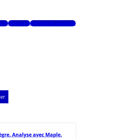
urs
Glossaire
Recherche avancée
er
tègre. Analyse avec Maple.