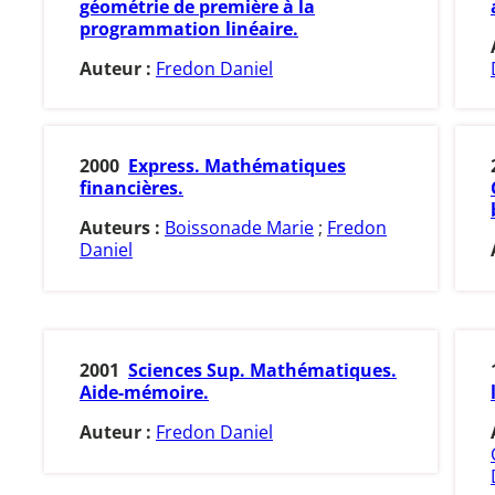
géométrie de première à la
programmation linéaire.
Auteur :
Fredon Daniel
2000
Express. Mathématiques
financières.
Auteurs :
Boissonade Marie
;
Fredon
Daniel
2001
Sciences Sup. Mathématiques.
Aide-mémoire.
Auteur :
Fredon Daniel