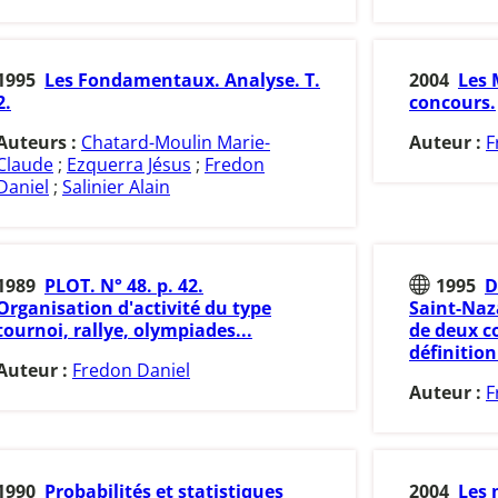
1995
Les Fondamentaux. Analyse. T.
2004
Les
2.
concours.
Auteurs :
Chatard-Moulin Marie-
Auteur :
F
Claude
;
Ezquerra Jésus
;
Fredon
Daniel
;
Salinier Alain
1989
PLOT. N° 48. p. 42.
1995
D
Organisation d'activité du type
Saint-Naza
tournoi, rallye, olympiades...
de deux co
définition
Auteur :
Fredon Daniel
Auteur :
F
1990
Probabilités et statistiques
2004
Les