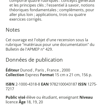
comporte quatre rubriques : concepts généraux
et les principes clés ; l'essentiel à savoir, notions
théoriques fondamentales ; compléments, pour
aller plus loin ; applications, trois ou quatre
exercices corrigés.
Notes
Cet ouvrage est l'objet d'une recension sous la
rubrique "matériaux pour une documentation" du
Bulletin de l'APMEP n° 429.
Données de publication
Éditeur
Dunod , Paris , France , 2000
Collection
Express
Format
15 cm x 21 cm, 156 p.
ISBN
2-1000-4318-8
EAN
9782100043187
ISSN
1275-
7217
Public visé
élève ou étudiant, enseignant
Niveau
licence
Âge
18, 19, 20