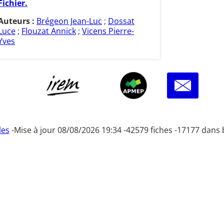
Fichier.
Auteurs :
Brégeon Jean-Luc
;
Dossat
Luce
;
Flouzat Annick
;
Vicens Pierre-
Yves
les
-
Mise à jour 08/08/2026 19:34 -
42579 fiches -
17177 dans 