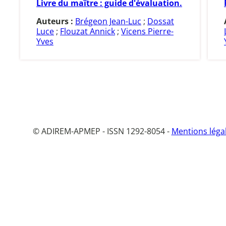
Livre du maître : guide d'évaluation.
Auteurs :
Brégeon Jean-Luc
;
Dossat
Luce
;
Flouzat Annick
;
Vicens Pierre-
Yves
© ADIREM-APMEP - ISSN 1292-8054 -
Mentions léga