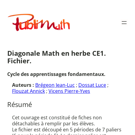
Aller
au
Publimath
contenu
Diagonale Math en herbe CE1.
Fichier.
Cycle des apprentissages fondamentaux.
Auteurs :
Brégeon Jean-Luc
;
Dossat Luce
;
Flouzat Annick
;
Vicens Pierre-Yves
Résumé
Cet ouvrage est constitué de fiches non
détachables à remplir par les élèves.
Le fichier est découpé en 5 périodes de 7 paliers