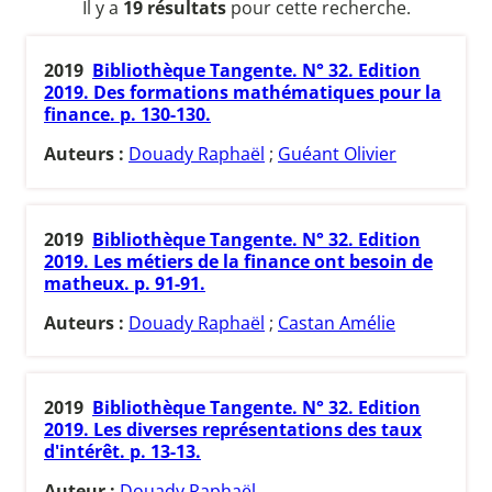
Il y a
19 résultats
pour cette recherche.
2019
Bibliothèque Tangente. N° 32. Edition
2019. Des formations mathématiques pour la
finance. p. 130-130.
Auteurs :
Douady Raphaël
;
Guéant Olivier
2019
Bibliothèque Tangente. N° 32. Edition
2019. Les métiers de la finance ont besoin de
matheux. p. 91-91.
Auteurs :
Douady Raphaël
;
Castan Amélie
2019
Bibliothèque Tangente. N° 32. Edition
2019. Les diverses représentations des taux
d'intérêt. p. 13-13.
Auteur :
Douady Raphaël