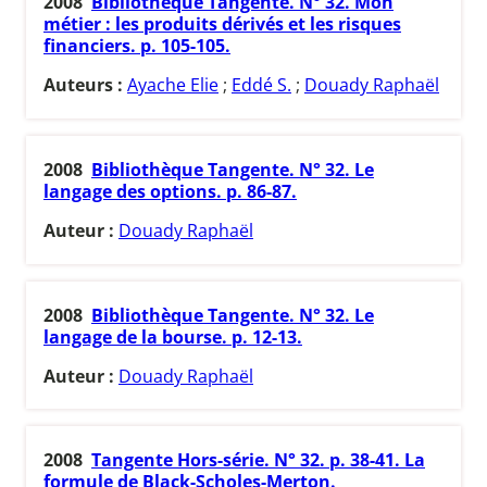
2008
Bibliothèque Tangente. N° 32. Mon
métier : les produits dérivés et les risques
financiers. p. 105-105.
Auteurs :
Ayache Elie
;
Eddé S.
;
Douady Raphaël
2008
Bibliothèque Tangente. N° 32. Le
langage des options. p. 86-87.
Auteur :
Douady Raphaël
2008
Bibliothèque Tangente. N° 32. Le
langage de la bourse. p. 12-13.
Auteur :
Douady Raphaël
2008
Tangente Hors-série. N° 32. p. 38-41. La
formule de Black-Scholes-Merton.