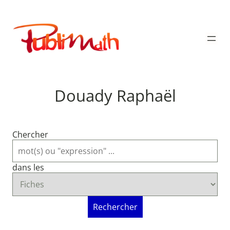
Aller
au
Publimath
contenu
Douady Raphaël
Chercher
dans les
Rechercher