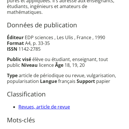
pures et appliquées. Il s'adresse aux enseignants,
étudiants, ingénieurs et amateurs de
mathématiques.
Données de publication
Éditeur
EDP sciences , Les Ulis , France , 1990
Format
A4, p. 33-35
ISSN
1142-2785
Public visé
élève ou étudiant, enseignant, tout
public
Niveau
licence
Âge
18, 19, 20
Type
article de périodique ou revue, vulgarisation,
popularisation
Langue
français
Support
papier
Classification
Revues, article de revue
Mots-clés