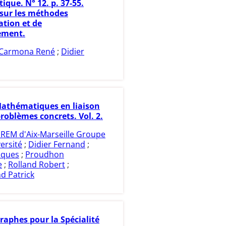
que. N° 12. p. 37-55.
 sur les méthodes
tion et de
ment.
Carmona René
;
Didier
athématiques en liaison
roblèmes concrets. Vol. 2.
IREM d'Aix-Marseille Groupe
ersité
;
Didier Fernand
;
cques
;
Proudhon
e
;
Rolland Robert
;
d Patrick
raphes pour la Spécialité