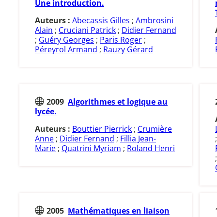
Une introduction.
Auteurs :
Abecassis Gilles
;
Ambrosini
Alain
;
Cruciani Patrick
;
Didier Fernand
;
Guéry Georges
;
Paris Roger
;
Péreyrol Armand
;
Rauzy Gérard
2009
Algorithmes et logique au
lycée.
Auteurs :
Bouttier Pierrick
;
Crumière
Anne
;
Didier Fernand
;
Fillia Jean-
Marie
;
Quatrini Myriam
;
Roland Henri
2005
Mathématiques en liaison