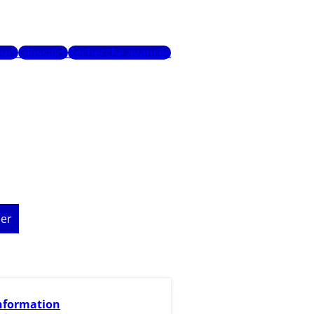
urs
Glossaire
Recherche avancée
er
nformation