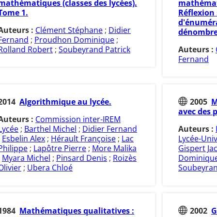
mathématiques (classes des lycées).
mathémati
Tome 1.
Réflexion
d'énuméra
Auteurs :
Clément Stéphane
;
Didier
dénombre
Fernand
;
Proudhon Dominique
;
Rolland Robert
;
Soubeyrand Patrick
Auteurs :
Fernand
2014
Algorithmique au lycée.
2005
M
avec des p
Auteurs :
Commission inter-IREM
Lycée
;
Barthel Michel
;
Didier Fernand
Auteurs :
;
Esbelin Alex
;
Hérault Françoise
;
Lac
Lycée-Univ
Philippe
;
Lapôtre Pierre
;
More Malika
Gispert Ja
;
Myara Michel
;
Pinsard Denis
;
Roizès
Dominiqu
Olivier
;
Ubera Chloé
Soubeyran
1984
Mathématiques qualitatives :
2002
G