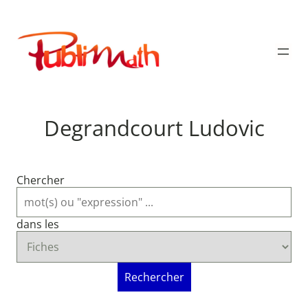
Aller
au
Publimath
contenu
Degrandcourt Ludovic
Chercher
dans les
Rechercher