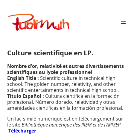
Aller
au
Publimath
contenu
Culture scientifique en LP.
Nombre d'or, relativité et autres divertissements
scientifiques au lycée professionnel
English Title :
Scientific culture in technical high
school. The golden number, relativity, and other
scientific entertainments in technical high school.
Título Español :
Cultura científica en la formación
profesional. Número dorado, relatividad y otras
amenidades científicas en la formación profesional.
Un fac-similé numérique est en téléchargement sur
le site
Bibliothèque numérique des IREM et de l'APMEP
Télécharger