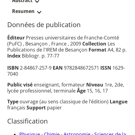
Abstract
Resumen
Données de publication
Éditeur
Presses universitaires de Franche-Comté
(PuFC) , Besançon , France , 2009
Collection
Les
Publications de l'IREM de Besançon
Format
A4, 82 p.
Index
Bibliogr. p. 77-77
ISBN
2-84867-257-9
EAN
9782848672571
ISSN
1629-
7040
Public visé
enseignant, formateur
Niveau
1re, 2de,
lycée professionnel, terminale
Âge
15, 16, 17
Type
ouvrage (au sens classique de l’édition)
Langue
français
Support
papier
Classification
Physique - Chimie - Astronomie - Sciences de la