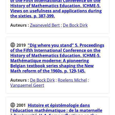
of the Fifth International Conference on the
History of Mathematics Education. ICHME-5.
Views on usefulness and applications during
the sixties. p. 387-399.
Auteurs :
Zwaneveld Bert
;
De Bock Dirk
2019
"Dig where you stand" 5. Proceedings
of the Fifth International Conference on the
History of Mathematics Education. ICHME-5.
Mathématique moderne: A pioneering
Belgian textbook series shaping the New
Math reform of the 1960s. p. 129-145.
Auteurs :
De Bock Dirk
;
Roelens Michel
;
Vanpaemel Geert
2001
Histoire et épistémologie dans
l'éducation mathématique : de la maternelle