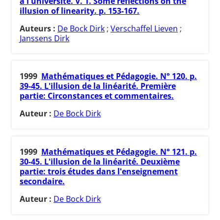
à l'université. V. 1. Some reflections on the
illusion of linearity. p. 153-167.
Auteurs :
De Bock Dirk
;
Verschaffel Lieven
;
Janssens Dirk
1999
Mathématiques et Pédagogie. N° 120. p.
39-45. L'illusion de la linéarité. Première
partie: Circonstances et commentaires.
Auteur :
De Bock Dirk
1999
Mathématiques et Pédagogie. N° 121. p.
30-45. L'illusion de la linéarité. Deuxième
partie: trois études dans l'enseignement
secondaire.
Auteur :
De Bock Dirk