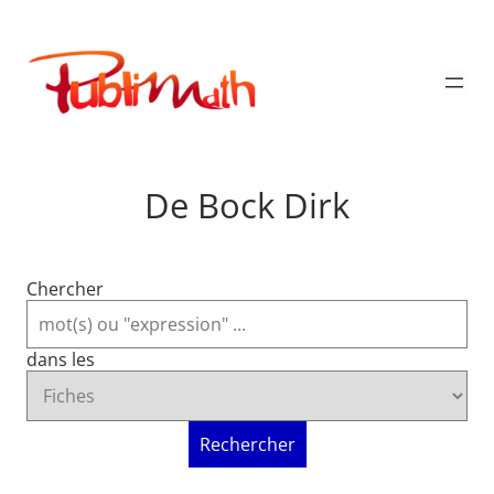
Aller
au
Publimath
contenu
De Bock Dirk
Chercher
dans les
Rechercher