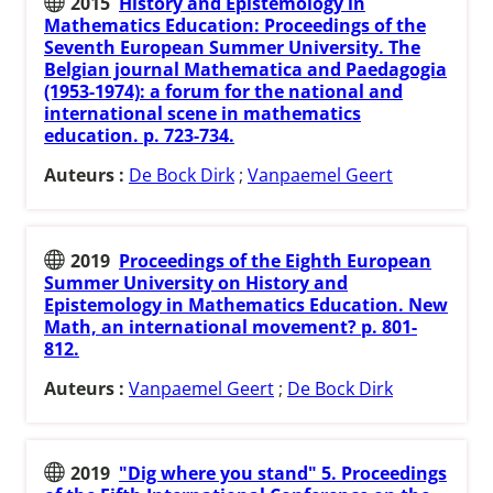
2015
History and Epistemology in
Mathematics Education: Proceedings of the
Seventh European Summer University. The
Belgian journal Mathematica and Paedagogia
(1953-1974): a forum for the national and
international scene in mathematics
education. p. 723-734.
Auteurs :
De Bock Dirk
;
Vanpaemel Geert
2019
Proceedings of the Eighth European
Summer University on History and
Epistemology in Mathematics Education. New
Math, an international movement? p. 801-
812.
Auteurs :
Vanpaemel Geert
;
De Bock Dirk
2019
"Dig where you stand" 5. Proceedings