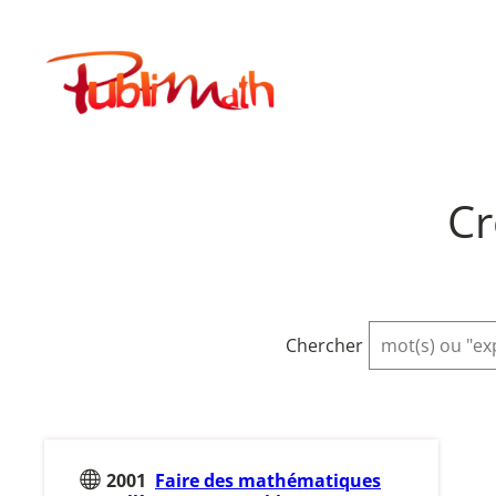
Aller
au
Publimath
contenu
Cr
Chercher
2001
Faire des mathématiques