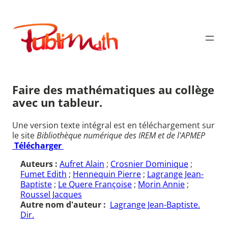
Aller
au
Publimath
contenu
Faire des mathématiques au collège
avec un tableur.
Une version texte intégral est en téléchargement sur
le site
Bibliothèque numérique des IREM et de l'APMEP
Télécharger
Auteurs :
Aufret Alain
;
Crosnier Dominique
;
Fumet Edith
;
Hennequin Pierre
;
Lagrange Jean-
Baptiste
;
Le Quere Françoise
;
Morin Annie
;
Roussel Jacques
Autre nom d'auteur :
Lagrange Jean-Baptiste.
Dir.