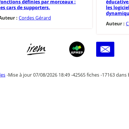
fonctions définies par morceaux :
éducative.
les cars de supporters.
les logici
dynamique
Auteur :
Cordes Gérard
Auteur :
C
les
-
Mise à jour 07/08/2026 18:49 -
42565 fiches -
17163 dans 