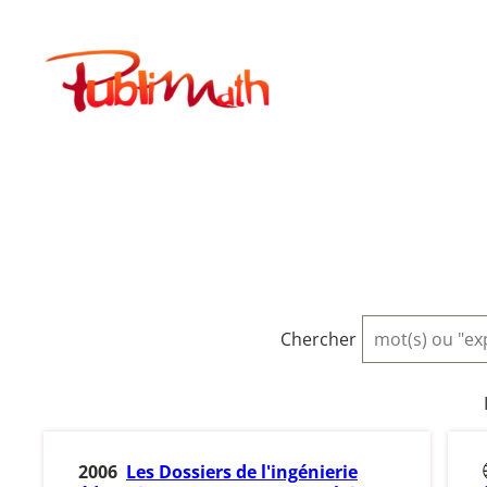
Aller
au
Publimath
contenu
Chercher
2006
Les Dossiers de l'ingénierie