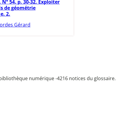
 N° 54. p. 30-32. Exploiter
els de géométrie
. 2.
ordes Gérard
bibliothèque numérique -
4216 notices du glossaire.