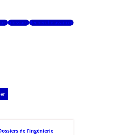
urs
Glossaire
Recherche avancée
er
Dossiers de l'ingénierie