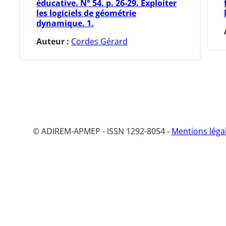
éducative. N° 54. p. 26-29. Exploiter
les logiciels de géométrie
dynamique. 1.
Auteur :
Cordes Gérard
© ADIREM-APMEP - ISSN 1292-8054 -
Mentions léga