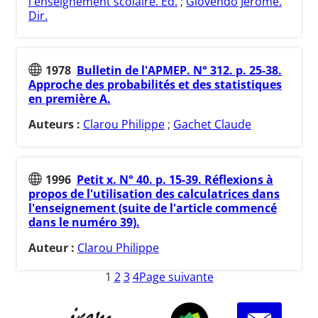
l'enseignement scolaire. Ed.
;
Giovendo Jérôme.
Dir.
1978
Bulletin de l'APMEP. N° 312. p. 25-38.
Approche des probabilités et des statistiques
en première A.
Auteurs :
Clarou Philippe
;
Gachet Claude
1996
Petit x. N° 40. p. 15-39. Réflexions à
propos de l'utilisation des calculatrices dans
l'enseignement (suite de l'article commencé
dans le numéro 39).
Auteur :
Clarou Philippe
1
2
3
4
Page suivante