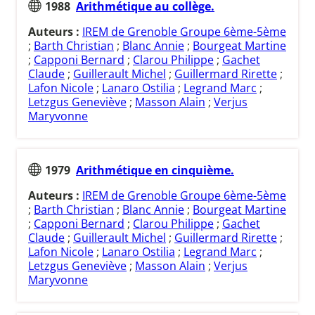
1988
Arithmétique au collège.
Auteurs :
IREM de Grenoble Groupe 6ème-5ème
;
Barth Christian
;
Blanc Annie
;
Bourgeat Martine
;
Capponi Bernard
;
Clarou Philippe
;
Gachet
Claude
;
Guillerault Michel
;
Guillermard Rirette
;
Lafon Nicole
;
Lanaro Ostilia
;
Legrand Marc
;
Letzgus Geneviève
;
Masson Alain
;
Verjus
Maryvonne
1979
Arithmétique en cinquième.
Auteurs :
IREM de Grenoble Groupe 6ème-5ème
;
Barth Christian
;
Blanc Annie
;
Bourgeat Martine
;
Capponi Bernard
;
Clarou Philippe
;
Gachet
Claude
;
Guillerault Michel
;
Guillermard Rirette
;
Lafon Nicole
;
Lanaro Ostilia
;
Legrand Marc
;
Letzgus Geneviève
;
Masson Alain
;
Verjus
Maryvonne