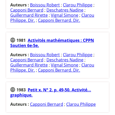
Auteurs :
Boissou Robert
;
Clarou Philippe
;
Capponi Bernard
;
Deschatres Nadine
;
Guillermard Rirette
;
Vignal Simone
;
Clarou
Philippe. Dir.
;
Capponi Bernard. Dir.
1981
Activités mathématiques : CPPN
Soutien 6e-5e.
Auteurs :
Boissou Robert
;
Clarou Philippe
;
Capponi Bernard
;
Deschatres Nadine
;
Guillermard Rirette
;
Vignal Simone
;
Clarou
Philippe. Dir.
;
Capponi Bernard. Dir.
1983
Petit x. N° 2. p. 49-50. Activité...
graphique.
Auteurs :
Capponi Bernard
;
Clarou Philippe