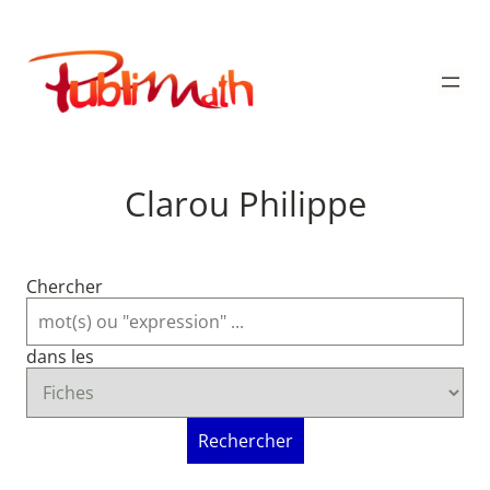
Aller
au
Publimath
contenu
Clarou Philippe
Chercher
dans les
Rechercher