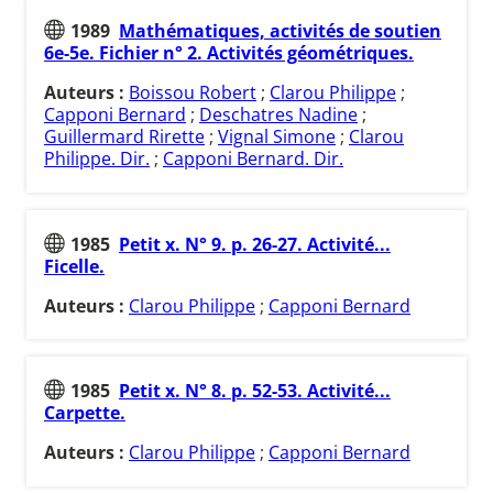
1989
Mathématiques, activités de soutien
6e-5e. Fichier n° 2. Activités géométriques.
Auteurs :
Boissou Robert
;
Clarou Philippe
;
Capponi Bernard
;
Deschatres Nadine
;
Guillermard Rirette
;
Vignal Simone
;
Clarou
Philippe. Dir.
;
Capponi Bernard. Dir.
1985
Petit x. N° 9. p. 26-27. Activité...
Ficelle.
Auteurs :
Clarou Philippe
;
Capponi Bernard
1985
Petit x. N° 8. p. 52-53. Activité...
Carpette.
Auteurs :
Clarou Philippe
;
Capponi Bernard