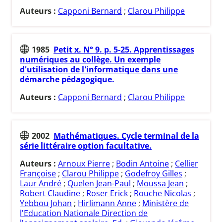
Auteurs :
Capponi Bernard
;
Clarou Philippe
1985
Petit x. N° 9. p. 5-25. Apprentissages
numériques au collège. Un exemple
d'utilisation de l'informatique dans une
démarche pédagogique.
Auteurs :
Capponi Bernard
;
Clarou Philippe
2002
Mathématiques. Cycle terminal de la
série littéraire option facultative.
Auteurs :
Arnoux Pierre
;
Bodin Antoine
;
Cellier
Françoise
;
Clarou Philippe
;
Godefroy Gilles
;
Laur André
;
Quelen Jean-Paul
;
Moussa Jean
;
Robert Claudine
;
Roser Erick
;
Rouche Nicolas
;
Yebbou Johan
;
Hirlimann Anne
;
Ministère de
l'Education Nationale Direction de