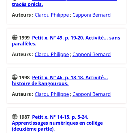
tracés précis.
Auteurs :
Clarou Philippe
;
Capponi Bernard
1999
Petit x. N° 49. p. 19-20. Activité... sans
parallèles.
Auteurs :
Clarou Philippe
;
Capponi Bernard
1998
Petit x. N° 46. p. 18-18. Activité...
histoire de kangourous.
Auteurs :
Clarou Philippe
;
Capponi Bernard
1987
Petit x. N° 14-15. p. 5-24.
Apprentissages numériques en collège
(deuxième partie).