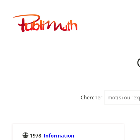
Aller
au
Publimath
contenu
Chercher
1978
Information