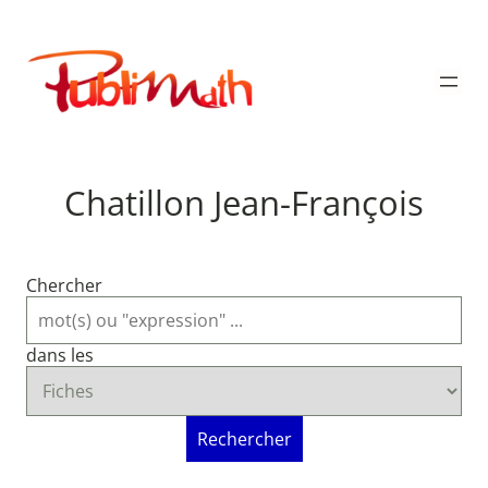
Aller
au
Publimath
contenu
Chatillon Jean-François
Chercher
dans les
Rechercher