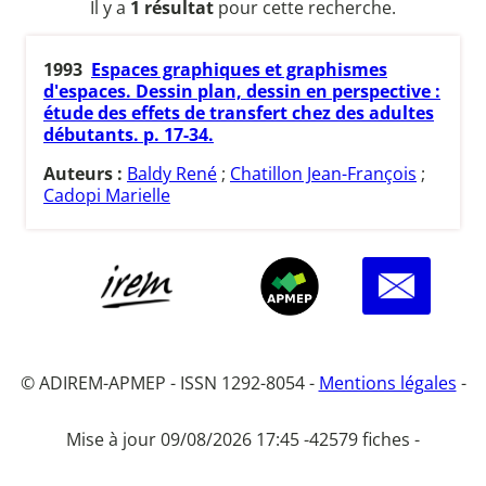
Il y a
1 résultat
pour cette recherche.
1993
Espaces graphiques et graphismes
d'espaces. Dessin plan, dessin en perspective :
étude des effets de transfert chez des adultes
débutants. p. 17-34.
Auteurs :
Baldy René
;
Chatillon Jean-François
;
Cadopi Marielle
© ADIREM-APMEP - ISSN 1292-8054 -
Mentions légales
-
Mise à jour 09/08/2026 17:45 -
42579 fiches -