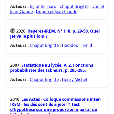
Auteurs :
Bigot Bernard
;
Chaput Brigitte
;
Daniel
Jean-Claude
;
Duperret Jean-Claude
2020
Repères-IREM. N° 118. p. 29-50. Quel
jet va le plus loin ?
Auteurs :
Chaput Brigitte
;
Hadidou Hamid
2007
Statistique au lycée. V. 2. Fonctions
probabilistes des tableurs. p. 285-295.
Auteurs :
Chaput Brigitte
;
Henry Michel
2010
Les Actes - Colloque commissions inter-
IREM - les dés sont-ils à jeter ? Test
d'hypothèse sur une proportion à partir de