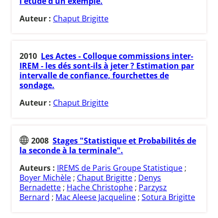
l'étude d'un exemple.
Auteur :
Chaput Brigitte
2010
Les Actes - Colloque commissions inter-
IREM - les dés sont-ils à jeter ? Estimation par
intervalle de confiance, fourchettes de
sondage.
Auteur :
Chaput Brigitte
2008
Stages "Statistique et Probabilités de
la seconde à la terminale".
Auteurs :
IREMS de Paris Groupe Statistique
;
Boyer Michèle
;
Chaput Brigitte
;
Denys
Bernadette
;
Hache Christophe
;
Parzysz
Bernard
;
Mac Aleese Jacqueline
;
Sotura Brigitte