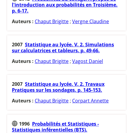
l'introduction aux probabilités en Troisième.
p. 6-17.
Auteurs :
Chaput Brigitte
;
Vergne Claudine
2007
Statistique au lycée. V. 2. Simulations
sur calculatrices et tableurs. p. 49-66.
Auteurs :
Chaput Brigitte
;
Vagost Daniel
2007
Statistique au lycée. V. 2. Travaux
Pratiques sur les sondages. p. 145-153.
Auteurs :
Chaput Brigitte
;
Corpart Annette
1996
Probabilités et Statistiques -
Statistiques inférentielles (BTS).