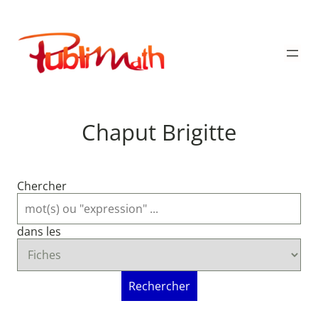
Aller
au
Publimath
contenu
Chaput Brigitte
Chercher
dans les
Rechercher