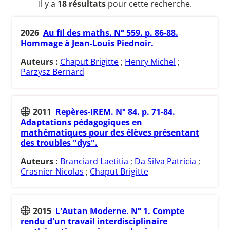
Il y a
18 résultats
pour cette recherche.
2026
Au fil des maths. N° 559. p. 86-88.
Hommage à Jean-Louis Piednoir.
Auteurs :
Chaput Brigitte
;
Henry Michel
;
Parzysz Bernard
2011
Repères-IREM. N° 84. p. 71-84.
Adaptations pédagogiques en
mathématiques pour des élèves présentant
des troubles "dys".
Auteurs :
Branciard Laetitia
;
Da Silva Patricia
;
Crasnier Nicolas
;
Chaput Brigitte
2015
L'Autan Moderne. N° 1. Compte
rendu d'un travail interdisciplinaire