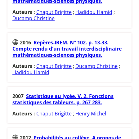
mathématiques-sciences physiques.
Auteurs :
Chaput Brigitte
;
Hadidou Hamid
;
Ducamp Christine
2016
Repères-IREM. N° 102. p. 13-33.
Compte rendu d'un travail interdisciplinaire
mathématiques-sciences physiques.
Auteurs :
Chaput Brigitte
;
Ducamp Christine
;
Hadidou Hamid
2007
Statistique au lycée. V. 2. Fonctions
statistiques des tableurs. p. 267-283.
Auteurs :
Chaput Brigitte
;
Henry Michel
2012
Probabilités au collège. A propos de