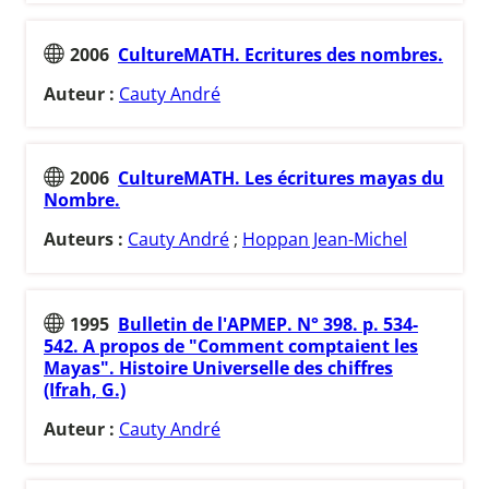
2006
CultureMATH. Ecritures des nombres.
Auteur :
Cauty André
2006
CultureMATH. Les écritures mayas du
Nombre.
Auteurs :
Cauty André
;
Hoppan Jean-Michel
1995
Bulletin de l'APMEP. N° 398. p. 534-
542. A propos de "Comment comptaient les
Mayas". Histoire Universelle des chiffres
(Ifrah, G.)
Auteur :
Cauty André