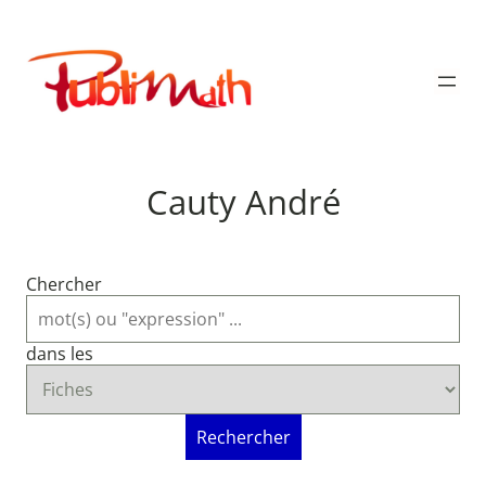
Aller
au
Publimath
contenu
Cauty André
Chercher
dans les
Rechercher