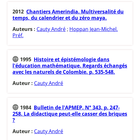
2012
Chantiers Amerindia. Multiversalité du
temps, du calendrier et du zéro maya.
Auteurs :
Cauty André
;
Hoppan Jean-Michel.
Préf.
1995
Histoire et épistémologie dans
l'éducation mathématique. Regards échangés
avec les naturels de Colombie. p. 535-548.
Auteur :
Cauty André
1984
Bulletin de l'APMEP. N° 343. p. 247-
258. La didactique peut-elle casser des briques
?
Auteur :
Cauty André