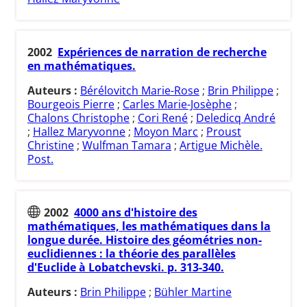
2002
Expériences de narration de recherche
en mathématiques.
Auteurs :
Bérélovitch Marie-Rose
;
Brin Philippe
;
Bourgeois Pierre
;
Carles Marie-Josèphe
;
Chalons Christophe
;
Cori René
;
Deledicq André
;
Hallez Maryvonne
;
Moyon Marc
;
Proust
Christine
;
Wulfman Tamara
;
Artigue Michèle.
Post.
2002
4000 ans d'histoire des
mathématiques, les mathématiques dans la
longue durée. Histoire des géométries non-
euclidiennes : la théorie des parallèles
d'Euclide à Lobatchevski. p. 313-340.
Auteurs :
Brin Philippe
;
Bühler Martine