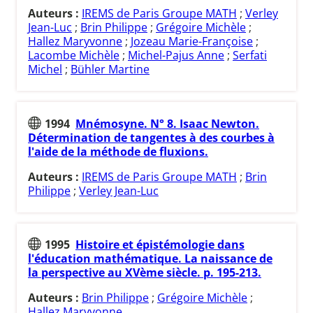
Auteurs :
IREMS de Paris Groupe MATH
;
Verley
Jean-Luc
;
Brin Philippe
;
Grégoire Michèle
;
Hallez Maryvonne
;
Jozeau Marie-Françoise
;
Lacombe Michèle
;
Michel-Pajus Anne
;
Serfati
Michel
;
Bühler Martine
1994
Mnémosyne. N° 8. Isaac Newton.
Détermination de tangentes à des courbes à
l'aide de la méthode de fluxions.
Auteurs :
IREMS de Paris Groupe MATH
;
Brin
Philippe
;
Verley Jean-Luc
1995
Histoire et épistémologie dans
l'éducation mathématique. La naissance de
la perspective au XVème siècle. p. 195-213.
Auteurs :
Brin Philippe
;
Grégoire Michèle
;
Hallez Maryvonne