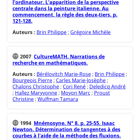
l'ordinateur. L'apparition de la perspective
centrale dans la peinture italienne. Au
commencement, la règle des deux-tiers. p.
121-128.
Auteurs :
Brin Philippe
;
Grégoire Michèle
2007
CultureMATH. Narrations de
recherche en mathématiques.
Auteurs :
Bérélovitch Marie-Rose
;
Brin Philippe
;
Bourgeois Pierre
;
Carles Marie-Josèphe
;
Chalons Christophe
;
Cori René
;
Deledicq André
;
Hallez Maryvonne
;
Moyon Marc
;
Proust
Christine
;
Wulfman Tamara
1994
Mnémosyne. N° 8. p. 25-55. Isaac
Newton. Détermination de tangentes à des
courbes à l'aide de la méthode des fluxions.