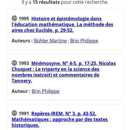
Il y a
15 résultats
pour cette recherche.
1995
Histoire et épistémologie dans
l'éducation mathématique. La méthode des
aires chez Euclide. p. 29-52.
Auteurs :
Bühler Martine
;
Brin Philippe
1993
Mnémosyne. N° 4-5. p. 17-25. Nicolas
Chuquet : Le triparty en la science des
nombres (extrait) et commentaires de
Tannery.
Auteur :
Brin Philippe
1991
Repères-IREM. N° 3. p. 43-52.
Mathématiques : approche par des textes
historiques.