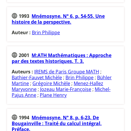
1993
Mnémosyne. N° 6. p. 54-55. Une
histoire de la perspective.
Auteur :
Brin Philippe
2001
M:ATH Mathématiques : Approche
par des textes historiques. T. 3.
Auteurs :
IREMS de Paris Groupe MATH
;
Bathier-Fauvet Michèle
;
Brin Philippe
;
Bühler
Martine
;
Grégoire Michèle
;
Menez-Hallez
Maryvonne
;
Jozeau Marie-Françoise
;
Michel-
Pajus Anne
;
Plane Henry
1994
Mnémosyne. N° 8. p. 6-23. De
Bougainville : Traité du calcul intégral,
Préface.