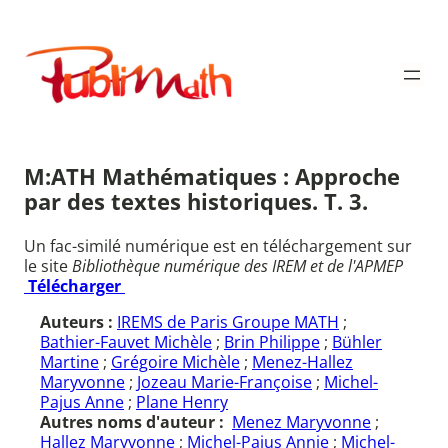
Aller
au
Publimath
contenu
M:ATH Mathématiques : Approche
par des textes historiques. T. 3.
Un fac-similé numérique est en téléchargement sur
le site
Bibliothèque numérique des IREM et de l'APMEP
Télécharger
Auteurs :
IREMS de Paris Groupe MATH
;
Bathier-Fauvet Michèle
;
Brin Philippe
;
Bühler
Martine
;
Grégoire Michèle
;
Menez-Hallez
Maryvonne
;
Jozeau Marie-Françoise
;
Michel-
Pajus Anne
;
Plane Henry
Autres noms d'auteur :
Menez Maryvonne
;
Hallez Maryvonne
;
Michel-Pajus Annie
;
Michel-