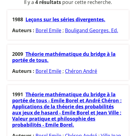
Il y a
4 résultats
pour cette recherche.
1988
Leçons sur les séries divergentes.
Auteurs :
Borel Emile
;
Bouligand Georges. Ed.
2009
Théorie mathématique du bridge à la
portée de tous.
Auteurs :
Borel Emile
;
Chéron André
1991
Théorie mathématique du bridge à la
portée de tous - Emile Borel et André Chéron ;
Applications de la théorie des probabilités
aux jeux de hasard - Emile Borel et Jean Ville ;
Valeur pratique et philosophie des
probabilités - Emile Borel.
Auteurs :
Borel Emile
;
Chéron André
;
Ville Jean