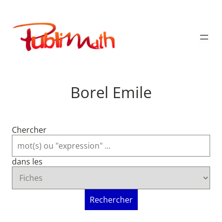
Aller
au
Publimath
contenu
Borel Emile
Chercher
dans les
Rechercher