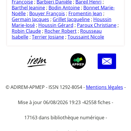
Françoise
;
Barbieri Danièle
;
Bareil Henri
;
Barthel Jeanine
;
Bodin Antoine
;
Bonnet Marie-
Noëlle
;
Bouyer François
;
Fromentin Jean
;
Germain Jacques
;
Grillet Jacqueline
;
Houssin
Marie-José
;
Houssin Gérard
;
Paroux Christiane
;
Robin Claude
;
Rocher Robert
;
Rousseau
Isabelle
;
Terrier Josiane
;
Toussaint Nicole
© ADIREM-APMEP - ISSN 1292-8054 -
Mentions légales
-
Mise à jour 06/08/2026 19:23 -
42558 fiches -
17163 dans bibliothèque numérique -