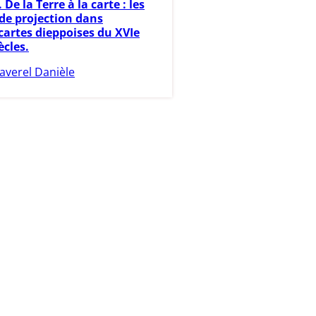
 De la Terre à la carte : les
de projection dans
cartes dieppoises du XVIe
ècles.
averel Danièle