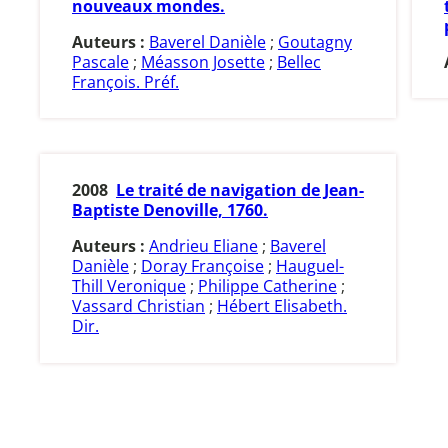
nouveaux mondes.
Auteurs :
Baverel Danièle
;
Goutagny
Pascale
;
Méasson Josette
;
Bellec
François. Préf.
2008
Le traité de navigation de Jean-
Baptiste Denoville, 1760.
Auteurs :
Andrieu Eliane
;
Baverel
Danièle
;
Doray Françoise
;
Hauguel-
Thill Veronique
;
Philippe Catherine
;
Vassard Christian
;
Hébert Elisabeth.
Dir.