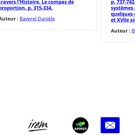
travers l'Histoire. Le compas de
p. 737-742.
proportion. p. 315-334.
systèmes 
quelques 
Auteur :
Baverel Danièle
et XVIIe si
Auteur :
B