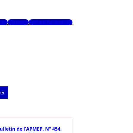
urs
Glossaire
Recherche avancée
er
ulletin de l'APMEP. N° 454.