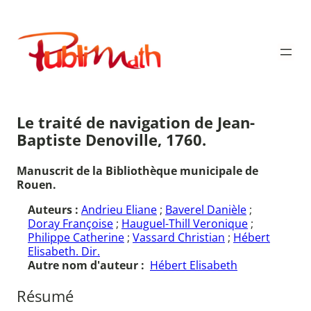
Aller
au
Publimath
contenu
Le traité de navigation de Jean-
Baptiste Denoville, 1760.
Manuscrit de la Bibliothèque municipale de
Rouen.
Auteurs :
Andrieu Eliane
;
Baverel Danièle
;
Doray Françoise
;
Hauguel-Thill Veronique
;
Philippe Catherine
;
Vassard Christian
;
Hébert
Elisabeth. Dir.
Autre nom d'auteur :
Hébert Elisabeth
Résumé