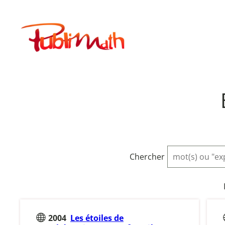
Aller
au
Publimath
contenu
Chercher
2004
Les étoiles de