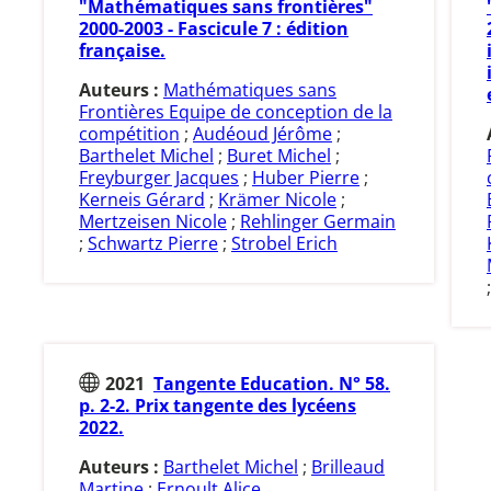
"Mathématiques sans frontières"
2000-2003 - Fascicule 7 : édition
française.
Auteurs :
Mathématiques sans
Frontières Equipe de conception de la
compétition
;
Audéoud Jérôme
;
Barthelet Michel
;
Buret Michel
;
Freyburger Jacques
;
Huber Pierre
;
Kerneis Gérard
;
Krämer Nicole
;
Mertzeisen Nicole
;
Rehlinger Germain
;
Schwartz Pierre
;
Strobel Erich
2021
Tangente Education. N° 58.
p. 2-2. Prix tangente des lycéens
2022.
Auteurs :
Barthelet Michel
;
Brilleaud
Martine
;
Ernoult Alice