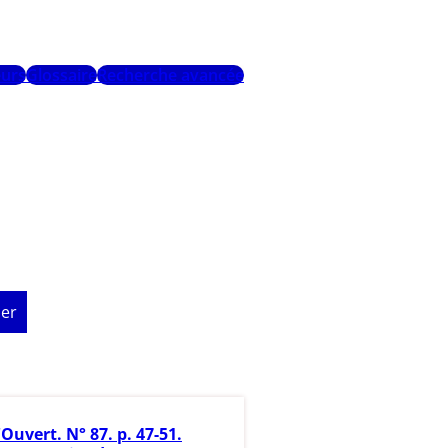
urs
Glossaire
Recherche avancée
er
'Ouvert. N° 87. p. 47-51.