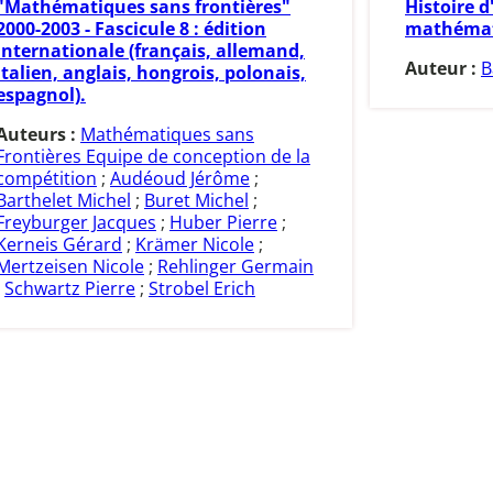
"Mathématiques sans frontières"
Histoire d
2000-2003 - Fascicule 8 : édition
mathémati
internationale (français, allemand,
Auteur :
B
italien, anglais, hongrois, polonais,
espagnol).
Auteurs :
Mathématiques sans
Frontières Equipe de conception de la
compétition
;
Audéoud Jérôme
;
Barthelet Michel
;
Buret Michel
;
Freyburger Jacques
;
Huber Pierre
;
Kerneis Gérard
;
Krämer Nicole
;
Mertzeisen Nicole
;
Rehlinger Germain
;
Schwartz Pierre
;
Strobel Erich