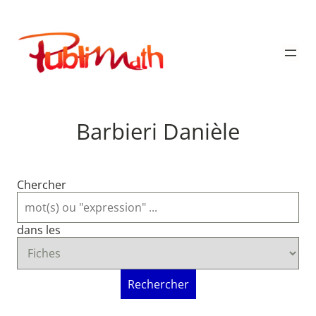
Aller
au
Publimath
contenu
Barbieri Danièle
Chercher
dans les
Rechercher