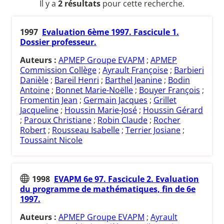
Il y a
2 résultats
pour cette recherche.
1997
Evaluation 6ème 1997. Fascicule 1.
Dossier professeur.
Auteurs :
APMEP Groupe EVAPM
;
APMEP
Commission Collège
;
Ayrault Françoise
;
Barbieri
Danièle
;
Bareil Henri
;
Barthel Jeanine
;
Bodin
Antoine
;
Bonnet Marie-Noëlle
;
Bouyer François
;
Fromentin Jean
;
Germain Jacques
;
Grillet
Jacqueline
;
Houssin Marie-José
;
Houssin Gérard
;
Paroux Christiane
;
Robin Claude
;
Rocher
Robert
;
Rousseau Isabelle
;
Terrier Josiane
;
Toussaint Nicole
1998
EVAPM 6e 97. Fascicule 2. Evaluation
du programme de mathématiques, fin de 6e
1997.
Auteurs :
APMEP Groupe EVAPM
;
Ayrault