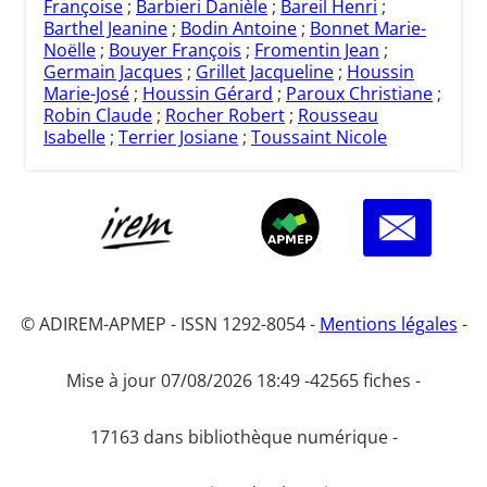
Françoise
;
Barbieri Danièle
;
Bareil Henri
;
Barthel Jeanine
;
Bodin Antoine
;
Bonnet Marie-
Noëlle
;
Bouyer François
;
Fromentin Jean
;
Germain Jacques
;
Grillet Jacqueline
;
Houssin
Marie-José
;
Houssin Gérard
;
Paroux Christiane
;
Robin Claude
;
Rocher Robert
;
Rousseau
Isabelle
;
Terrier Josiane
;
Toussaint Nicole
© ADIREM-APMEP - ISSN 1292-8054 -
Mentions légales
-
Mise à jour 07/08/2026 18:49 -
42565 fiches -
17163 dans bibliothèque numérique -