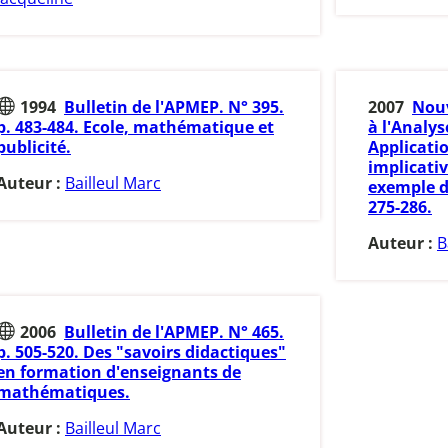
1994
Bulletin de l'APMEP. N° 395.
2007
Nouv
p. 483-484. Ecole, mathématique et
à l'Analys
publicité.
Applicatio
implicativ
Auteur :
Bailleul Marc
exemple d
275-286.
Auteur :
B
2006
Bulletin de l'APMEP. N° 465.
p. 505-520. Des "savoirs didactiques"
en formation d'enseignants de
mathématiques.
Auteur :
Bailleul Marc