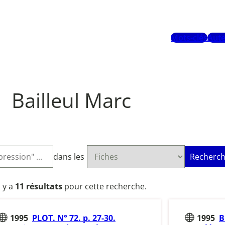
Mots-clés
Aute
Bailleul Marc
dans les
Recherch
l y a
11 résultats
pour cette recherche.
1995
PLOT. N° 72. p. 27-30.
1995
B