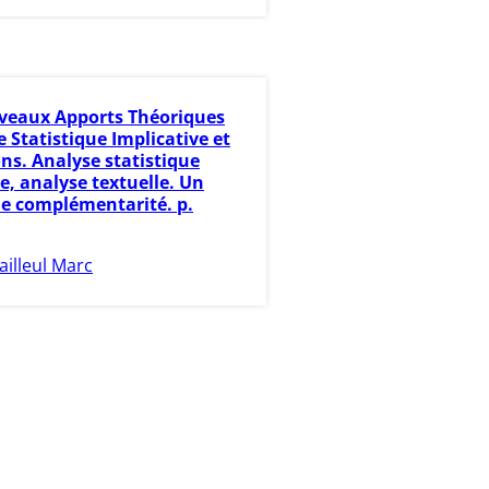
eaux Apports Théoriques
e Statistique Implicative et
ns. Analyse statistique
e, analyse textuelle. Un
e complémentarité. p.
ailleul Marc