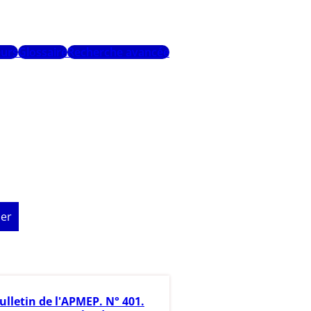
urs
Glossaire
Recherche avancée
er
ulletin de l'APMEP. N° 401.