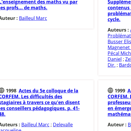
L'enseignement des maths vu par
Supplémen
les profs... de maths.
contenus 
problémat
Auteur :
Bailleul Marc
cycle.
Auteurs :
Problémat
Busser Eli
Magnenet 
Pécal Mich
Daniel
;
Ze
Dir.
;
Bardo
1998
Actes du 5e colloque de la
1999
A
CORFEM. Les difficultés des
CORFEM. D
stagiaires à travers ce qu'en disent
professeur
les conseillers pédagogiques. p. 41-
en émerge
48.
mathémati
Auteurs :
Bailleul Marc
;
Delevalle
Auteur :
B
Jacqueline