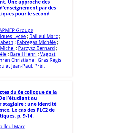
t. Une approche des
d'enseignement par des
iques pour le second
APMEP Groupe
iques Lycée
;
Bailleul Marc
;
sabeth
;
Fabregas Michèle
;
Michel
;
Parzysz Bernard
;
èle
;
Bareil Henri
;
Vagost
hren Christiane
;
Gras Régis.
ulat Jean-Paul. Préf.
ctes du 6e colloque de la
e l'étudiant au
 stagiaire : une identité
nce. Le cas des PLC2 de
ques. p. 9-14.
ailleul Marc