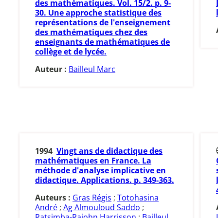
des mathématiques. Vol. 15/2. p. 9-
30. Une approche statistique des
représentations de l'enseignement
des mathématiques chez des
enseignants de mathématiques de
collège et de lycée.
Auteur :
Bailleul Marc
1994
Vingt ans de didactique des
mathématiques en France. La
méthode d'analyse implicative en
didactique. Applications. p. 349-363.
Auteurs :
Gras Régis
;
Totohasina
André
;
Ag Almouloud Saddo
;
Ratsimba-Rajohn Harrisson
;
Bailleul