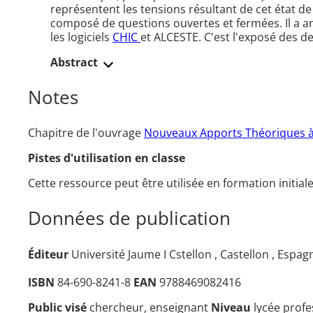
représentent les tensions résultant de cet état d
composé de questions ouvertes et fermées. Il a an
les logiciels
CHIC
et ALCESTE. C'est l'exposé des d
Abstract
Notes
Chapitre de l'ouvrage
Nouveaux Apports Théoriques à l'
Pistes d'utilisation en classe
Cette ressource peut être utilisée en formation initial
Données de publication
Éditeur
Université Jaume I Cstellon , Castellon , Espag
ISBN
84-690-8241-8
EAN
9788469082416
Public visé
chercheur, enseignant
Niveau
lycée prof