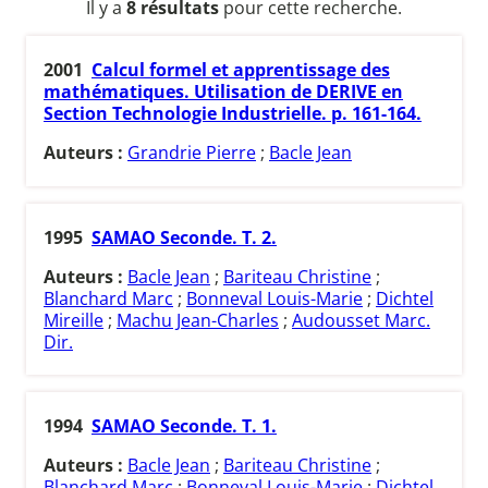
Il y a
8 résultats
pour cette recherche.
2001
Calcul formel et apprentissage des
mathématiques. Utilisation de DERIVE en
Section Technologie Industrielle. p. 161-164.
Auteurs :
Grandrie Pierre
;
Bacle Jean
1995
SAMAO Seconde. T. 2.
Auteurs :
Bacle Jean
;
Bariteau Christine
;
Blanchard Marc
;
Bonneval Louis-Marie
;
Dichtel
Mireille
;
Machu Jean-Charles
;
Audousset Marc.
Dir.
1994
SAMAO Seconde. T. 1.
Auteurs :
Bacle Jean
;
Bariteau Christine
;
Blanchard Marc
;
Bonneval Louis-Marie
;
Dichtel