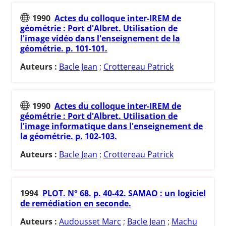
1990
Actes du colloque inter-IREM de
géométrie : Port d'Albret. Utilisation de
l'image vidéo dans l'enseignement de la
géométrie. p. 101-101.
Auteurs :
Bacle Jean
;
Crottereau Patrick
1990
Actes du colloque inter-IREM de
géométrie : Port d'Albret. Utilisation de
l'image informatique dans l'enseignement de
la géométrie. p. 102-103.
Auteurs :
Bacle Jean
;
Crottereau Patrick
1994
PLOT. N° 68. p. 40-42. SAMAO : un logiciel
de remédiation en seconde.
Auteurs :
Audousset Marc
;
Bacle Jean
;
Machu