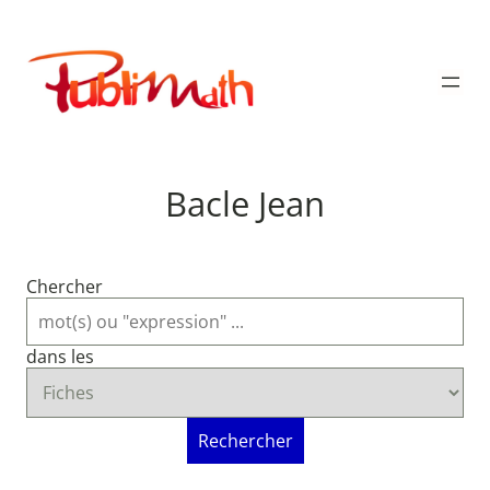
Aller
au
Publimath
contenu
Bacle Jean
Chercher
dans les
Rechercher