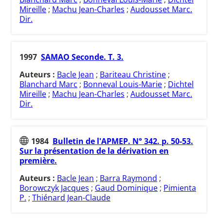
Mireille
;
Machu Jean-Charles
;
Audousset Marc.
Dir.
1997
SAMAO Seconde. T. 3.
Auteurs :
Bacle Jean
;
Bariteau Christine
;
Blanchard Marc
;
Bonneval Louis-Marie
;
Dichtel
Mireille
;
Machu Jean-Charles
;
Audousset Marc.
Dir.
1984
Bulletin de l'APMEP. N° 342. p. 50-53.
Sur la présentation de la dérivation en
première.
Auteurs :
Bacle Jean
;
Barra Raymond
;
Borowczyk Jacques
;
Gaud Dominique
;
Pimienta
P.
;
Thiénard Jean-Claude