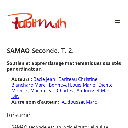
Aller
au
Publimath
contenu
SAMAO Seconde. T. 2.
Soutien et apprentissage mathématiques assistés
par ordinateur.
Auteurs :
Bacle Jean
;
Bariteau Christine
;
Blanchard Marc
;
Bonneval Louis-Marie
;
Dichtel
Mireille
;
Machu Jean-Charles
;
Audousset Marc.
Dir.
Autre nom d'auteur :
Audousset Marc
Résumé
SAMAO seconde est un logiciel tutoriel qui se