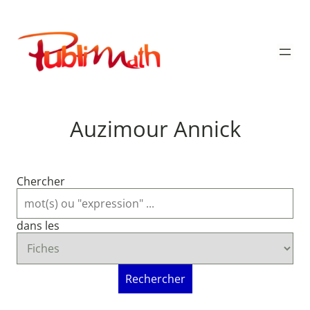
Aller
au
Publimath
contenu
Auzimour Annick
Chercher
dans les
Rechercher