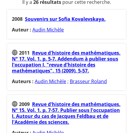
Il y a
26 résultats
pour cette recherche.
2008
Souvenirs sur Sofia Kovalevskaya.
Auteur :
Audin Michèle
2011
Revue d'histoire des mathématiques.
N° 17. Vol. 1. p. 5-7. Addendum à publier sous
l'occupation I, "revue d'histoire des
mathématiques", 15 (2009), 5-57.
Auteurs :
Audin Michèle
;
Brasseur Roland
2009
Revue d'histoire des mathématiques.
N° 15. Vol. 1. p. 7-57. Publier sous l'occupation
I. Autour du cas de Jacques Feldbau et de
l'Académie des sciences.
Auteur :
Audin Michèle