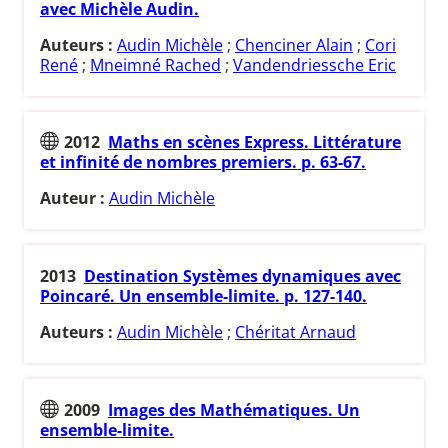
avec Michèle Audin.
Auteurs :
Audin Michèle
;
Chenciner Alain
;
Cori
René
;
Mneimné Rached
;
Vandendriessche Eric
2012
Maths en scènes Express. Littérature
et infinité de nombres premiers. p. 63-67.
Auteur :
Audin Michèle
2013
Destination Systèmes dynamiques avec
Poincaré. Un ensemble-limite. p. 127-140.
Auteurs :
Audin Michèle
;
Chéritat Arnaud
2009
Images des Mathématiques. Un
ensemble-limite.