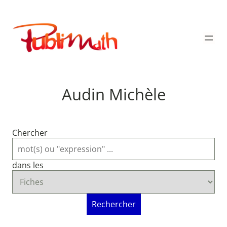
Aller
au
Publimath
contenu
Audin Michèle
Chercher
dans les
Rechercher