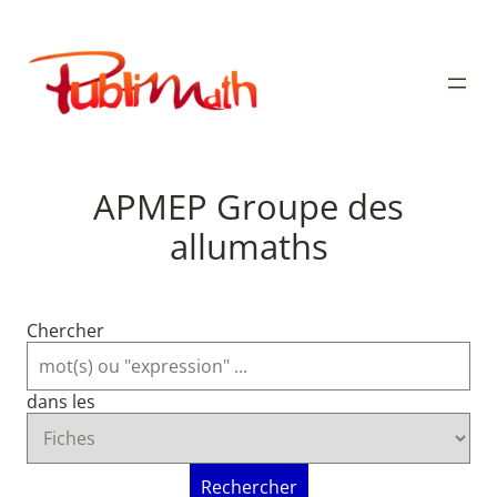
Aller
au
Publimath
contenu
APMEP Groupe des
allumaths
Chercher
dans les
Rechercher