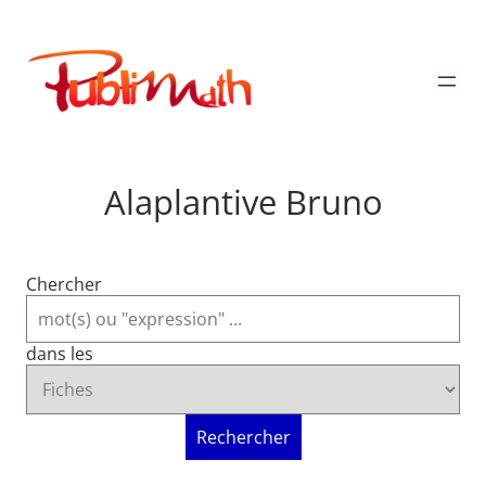
Aller
au
Publimath
contenu
Alaplantive Bruno
Chercher
dans les
Rechercher