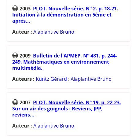
2003
PLOT. Nouvelle série. N° 2. p. 18-21.
Initiation à la démonstration en 5ème et
après...
Auteur :
Alaplantive Bruno
2009
Bulletin de l'APMEP. N° 481. p. 244-
249. Mathématiques en environnement
multimédia.
Auteurs :
Kuntz Gérard
;
Alaplantive Bruno
2007
PLOT. Nouvelle série. N° 19. p. 22-23.
Sur un air des guignols : Reviens, JPP,
reviens...
Auteur :
Alaplantive Bruno