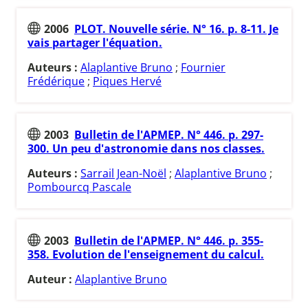
2006
PLOT. Nouvelle série. N° 16. p. 8-11. Je
vais partager l'équation.
Auteurs :
Alaplantive Bruno
;
Fournier
Frédérique
;
Piques Hervé
2003
Bulletin de l'APMEP. N° 446. p. 297-
300. Un peu d'astronomie dans nos classes.
Auteurs :
Sarrail Jean-Noël
;
Alaplantive Bruno
;
Pombourcq Pascale
2003
Bulletin de l'APMEP. N° 446. p. 355-
358. Evolution de l'enseignement du calcul.
Auteur :
Alaplantive Bruno