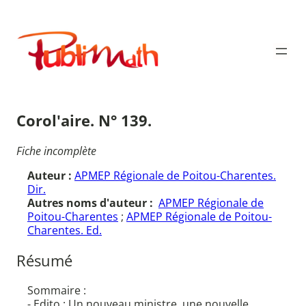
Aller
au
Publimath
contenu
Corol'aire. N° 139.
Fiche incomplète
Auteur :
APMEP Régionale de Poitou-Charentes.
Dir.
Autres noms d'auteur :
APMEP Régionale de
Poitou-Charentes
;
APMEP Régionale de Poitou-
Charentes. Ed.
Résumé
Sommaire :
- Edito : Un nouveau ministre, une nouvelle