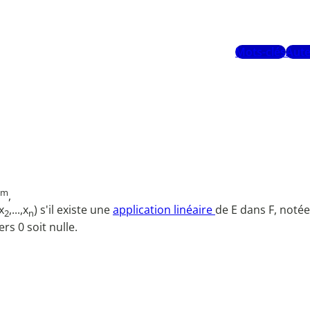
Mots-clés
Aute
m
,
x
,...,x
) s'il existe une
application linéaire
de E dans F, notée f
2
n
rs 0 soit nulle.