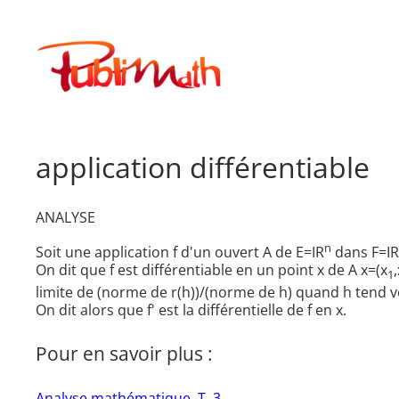
Aller
au
Publimath
contenu
application différentiable
ANALYSE
n
Soit une application f d'un ouvert A de E=IR
dans F=IR
On dit que f est différentiable en un point x de A x=(x
,
1
limite de (norme de r(h))/(norme de h) quand h tend ve
On dit alors que f' est la différentielle de f en x.
Pour en savoir plus :
Analyse mathématique. T. 3.