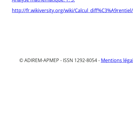
http://fr.wikiversity.org/wiki/Calcul_diff%C3%A9renti
© ADIREM-APMEP - ISSN 1292-8054 -
Mentions léga