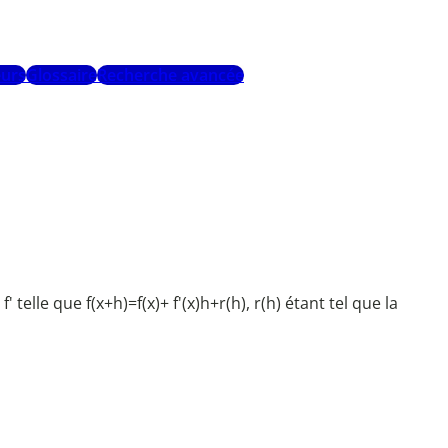
urs
Glossaire
Recherche avancée
' telle que f(x+h)=f(x)+ f'(x)h+r(h), r(h) étant tel que la