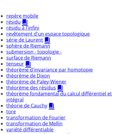
repère mobile
résidu
résidu à l'infini
revêtement d'un espace topologique
série de Laurent
sphère de Riemann
submersion - topologie -
surface de Riemann
tenseur
théorème d'invariance par homotopie
théorème de Dixon
théorème de Paley-Wiener
théorème des résidus
théorème fondamental du calcul différentiel et
intégral
théorie de Cauchy
tore
transformation de Fourier
transformation de Mellin
variété différentiable