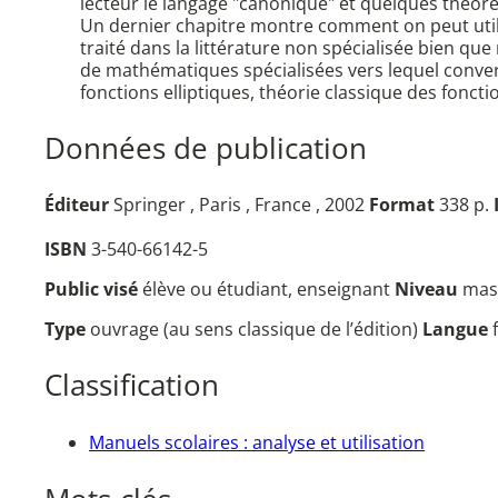
lecteur le langage "canonique" et quelques théorè
Un dernier chapitre montre comment on peut utili
traité dans la littérature non spécialisée bien qu
de mathématiques spécialisées vers lequel converg
fonctions elliptiques, théorie classique des foncti
Données de publication
Éditeur
Springer , Paris , France , 2002
Format
338 p.
ISBN
3-540-66142-5
Public visé
élève ou étudiant, enseignant
Niveau
mas
Type
ouvrage (au sens classique de l’édition)
Langue
Classification
Manuels scolaires : analyse et utilisation