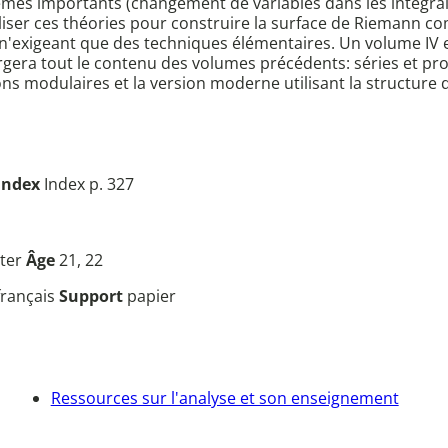
mes importants (changement de variables dans les intégrales
ser ces théories pour construire la surface de Riemann co
e n'exigeant que des techniques élémentaires. Un volume IV 
era tout le contenu des volumes précédents: séries et prod
ons modulaires et la version moderne utilisant la structure 
Index
Index p. 327
ter
Âge
21, 22
français
Support
papier
Ressources sur l'analyse et son enseignement