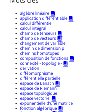
Mots-clés
algèbre linéaire
application différentiable
calcul différentiel
calcul intégral
champ de tenseurs
champ de vecteurs
changement de variable
chemin de dimension p
chemins homotopes
composition de fonctions
connexité - topologie -
dérivation
difféomorphisme
différentielle partielle
espace de Banach
espace de Riemann
espace topologique
espace vectoriel
exponentielle d'une matrice
fonction algébrique