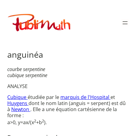
Aller
au
Publimath
contenu
anguinéa
courbe serpentine
cubique serpentine
ANALYSE
Cubique
étudiée par le
marquis de l'Hospital
et
Huygens
dont le nom latin (anguis = serpent) est dû
à
Newton
. Elle a une équation cartésienne de la
forme :
2
2
a>0, y=ax/(x
+b
).