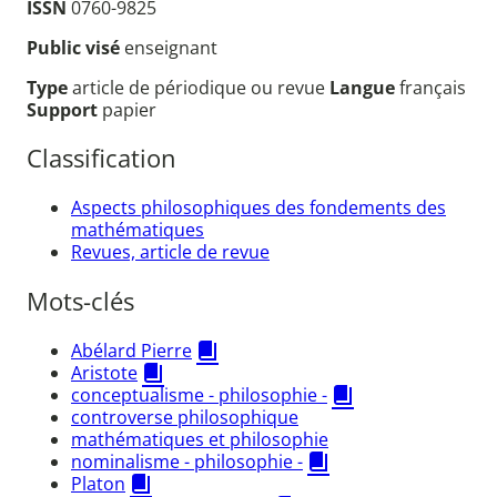
ISSN
0760-9825
Public visé
enseignant
Type
article de périodique ou revue
Langue
français
Support
papier
Classification
Aspects philosophiques des fondements des
mathématiques
Revues, article de revue
Mots-clés
Abélard Pierre
Aristote
conceptualisme - philosophie -
controverse philosophique
mathématiques et philosophie
nominalisme - philosophie -
Platon