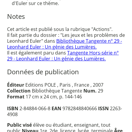
d'Euler sur ce thème.
Notes
Cet article est publié sous la rubrique "Actions".
Il fait partie du dossier : "Les jeux et les problèmes de
Leonhard Euler" dans
Bibliothèque Tangente n° 29 -
Leonhard Euler : Un génie des Lumières.
Il est également paru dans
Tangente Hors-série n°
29 - Leonhard Euler : Un génie des Lumières.
Données de publication
Éditeur
Editions POLE , Paris , France , 2007
Collection
Bibliothèque Tangente
Num.
29
Format
17 cm x 24 cm, p. 144-146
ISBN
2-84884-066-8
EAN
9782848840666
ISSN
2263-
4908
Public visé
élève ou étudiant, enseignant, tout
public
Niveau
1re, 2de, licence, lycée, terminale
Âge