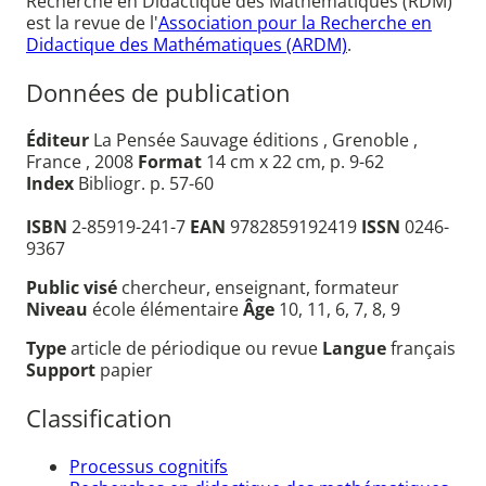
Recherche en Didactique des Mathématiques (RDM)
est la revue de l'
Association pour la Recherche en
Didactique des Mathématiques (ARDM)
.
Données de publication
Éditeur
La Pensée Sauvage éditions , Grenoble ,
France , 2008
Format
14 cm x 22 cm, p. 9-62
Index
Bibliogr. p. 57-60
ISBN
2-85919-241-7
EAN
9782859192419
ISSN
0246-
9367
Public visé
chercheur, enseignant, formateur
Niveau
école élémentaire
Âge
10, 11, 6, 7, 8, 9
Type
article de périodique ou revue
Langue
français
Support
papier
Classification
Processus cognitifs